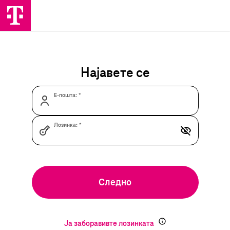
Најавете се
Е-пошта:
Лозинка:
Следно
Ја заборавивте лозинката